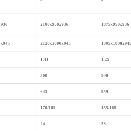
х936
2100х950х936
1875х950х936
0х945
2120х1000х945
1895х1000х94
1.41
1.25
500
500
643
559
170/185
155/165
24
28