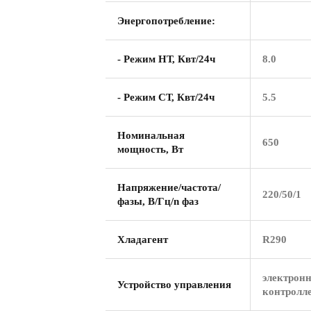
Энергопотребление:
- Режим НТ, Квт/24ч
8.0
- Режим СТ, Квт/24ч
5.5
Номинальная
650
мощность, Вт
Напряжение/частота/
220/50/1
фазы, В/Гц/n фаз
Хладагент
R290
электрон
Устройство управления
контролл