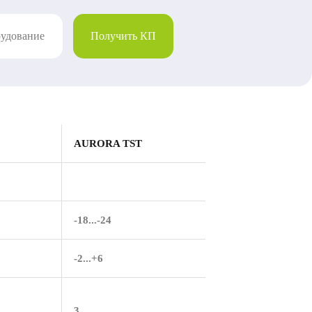
рудование
Получить КП
AURORA TST
-18...-24
-2...+6
3