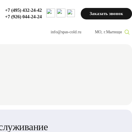
+7 (495) 432-24-42
Заказать звонок
+7 (926) 044-24-24
тирование складских
info@spas-cold.ru
МО, г.Мытищи
ений
Холодильные
Планировка
АЗС
камеры
предприятий
общепита
Проектирование и
дизайн бара
Проектирование
кофейни под ключ
служивание
Фудкорт