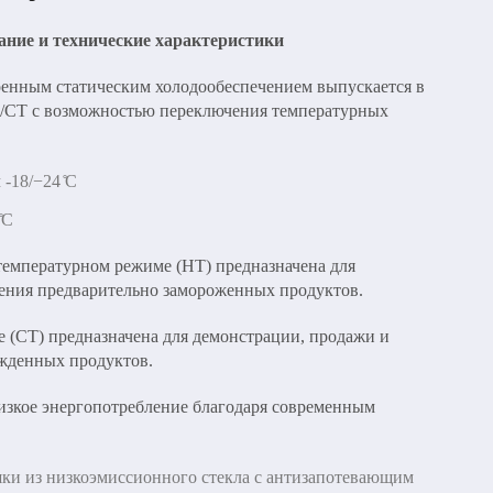
Сервисное
обслуживание
ние и технические характеристики
енным статическим холодообеспечением выпускается в
/СТ с возможностью переключения температурных
Кейтеринг
-18/−24 ̊С
̊С
емпературном режиме (НТ) предназначена для
ения предварительно замороженных продуктов.
 (СТ) предназначена для демонстрации, продажи и
ажденных продуктов.
зкое энергопотребление благодаря современным
ки из низкоэмиссионного стекла с антизапотевающим