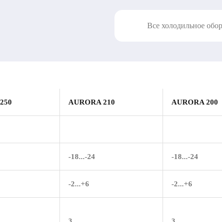
Все холодильное обо
250
AURORA 210
AURORA 200
-18...-24
-18...-24
-2...+6
-2...+6
3
3