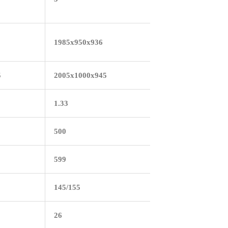
1985х950х936
5
2005х1000х945
1.33
500
599
145/155
26