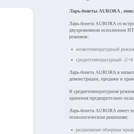
и
фабрик-кухонь и
ьного
Дизайн-проект
dark kitchen для
вание
Ларь-бонеты AURORA , описа
эффективного
бизнеса
Ларь-бонета AURORA со встро
двухрежимном исполнении НТ
ия
Банкетный зал
режимов:
ная
низкотемпературный режим 
среднетемпературный -2/+6 
Ларь-бонета AURORA в низкот
ключ
Проектирование и дизайн кафе
демонстрации, продажи и хран
В среднетемпературном режиме
хранения предварительно охл
Ларь-бонета AURORA имеет ни
технологическим решениям:
раздвижные обзорные крыш