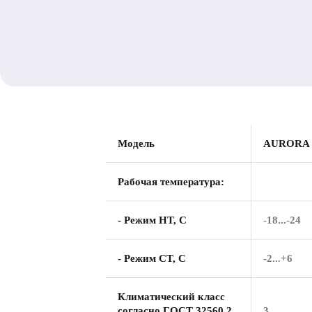
Модель
AURORA 
Рабочая температура:
- Режим HT, С
-18...-24
- Режим CT, С
-2...+6
Климатический класс
согласно ГОСТ 32560.2
3