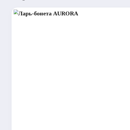
пекарн
холодил
оборудо
Пиццер
Кальян
Ресторан под 